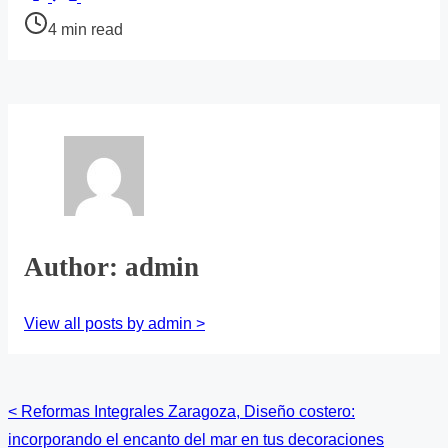
this
Post
4 min read
post
read
on:
time
Author: admin
View all posts by admin >
Posts
<
Reformas Integrales Zaragoza, Diseño costero:
incorporando el encanto del mar en tus decoraciones