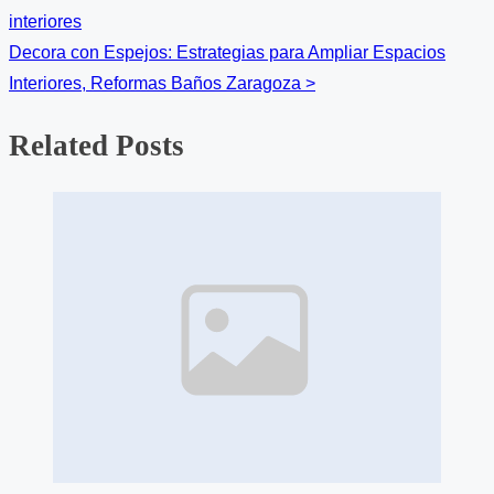
navigation
interiores
Decora con Espejos: Estrategias para Ampliar Espacios
Interiores, Reformas Baños Zaragoza
>
Related Posts
Image
Placeholder